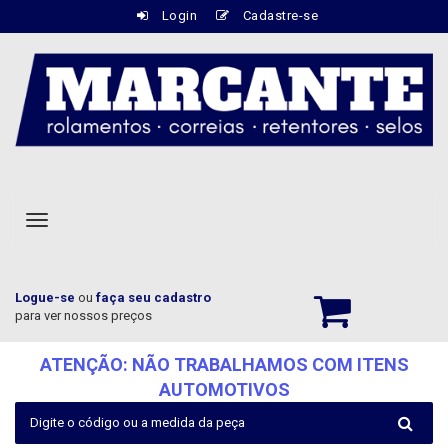
Login
Cadastre-se
Botão
Navegação
Responsiva
Logue-se
ou
faça seu cadastro
para ver nossos preços
ATENÇÃO: NÃO TRABALHAMOS COM ITENS
AUTOMOTIVOS