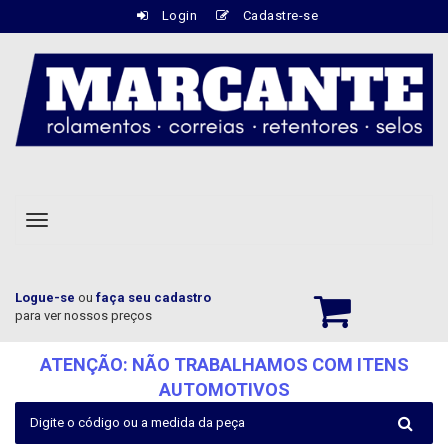
Login
Cadastre-se
Botão
Navegação
Responsiva
Logue-se
ou
faça seu cadastro
para ver nossos preços
ATENÇÃO: NÃO TRABALHAMOS COM ITENS
AUTOMOTIVOS